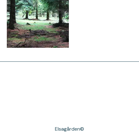
Elsagården©