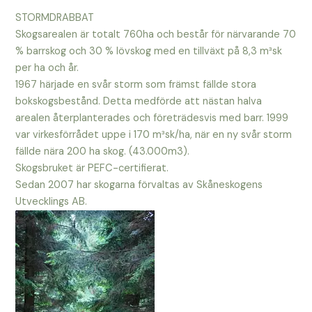
STORMDRABBAT
Skogsarealen är totalt 760ha och består för närvarande 70
% barrskog och 30 % lövskog med en tillväxt på 8,3 m³sk
per ha och år.
1967 härjade en svår storm som främst fällde stora
bokskogsbestånd. Detta medförde att nästan halva
arealen återplanterades och företrädesvis med barr. 1999
var virkesförrådet uppe i 170 m³sk/ha, när en ny svår storm
fällde nära 200 ha skog. (43.000m3).
Skogsbruket är PEFC-certifierat.
Sedan 2007 har skogarna förvaltas av Skåneskogens
Utvecklings AB.