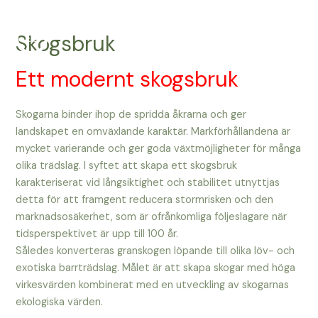
Hoppa
till
Skogsbruk
innehåll
Main
Men
Ett modernt skogsbruk
Skogarna binder ihop de spridda åkrarna och ger
landskapet en omväxlande karaktär. Markförhållandena är
mycket varierande och ger goda växtmöjligheter för många
olika trädslag. I syftet att skapa ett skogsbruk
karakteriserat vid långsiktighet och stabilitet utnyttjas
detta för att framgent reducera stormrisken och den
marknadsosäkerhet, som är ofrånkomliga följeslagare när
tidsperspektivet är upp till 100 år.
Således konverteras granskogen löpande till olika löv- och
exotiska barrträdslag. Målet är att skapa skogar med höga
virkesvärden kombinerat med en utveckling av skogarnas
ekologiska värden.